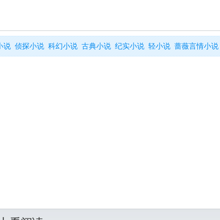
小说
侦探小说
科幻小说
古典小说
纪实小说
轻小说
蔷薇言情小说