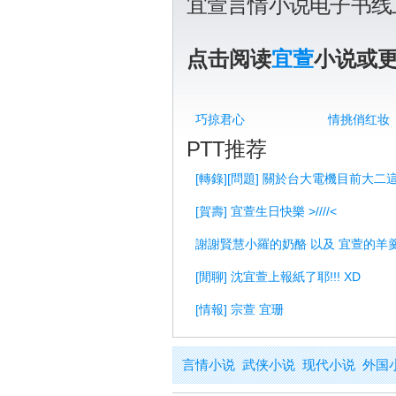
宜萱言情小说电子书线
点击阅读
宜萱
小说或
巧掠君心
情挑俏红妆
PTT推荐
[轉錄][問題] 關於台大電機目前大二
[賀壽] 宜萱生日快樂 >////<
謝謝賢慧小羅的奶酪 以及 宜萱的羊
[閒聊] 沈宜萱上報紙了耶!!! XD
[情報] 宗萱 宜珊
言情小说
武侠小说
现代小说
外国