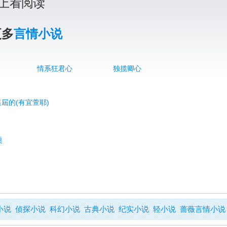
上看阅读
更多
言情小说
情系狂君心
独揽卿心
這屆的(有宜萱耶)
羹
小说
侦探小说
科幻小说
古典小说
纪实小说
轻小说
蔷薇言情小说