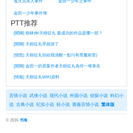
鬼火岛杀人事件
金田一少年之事件簿──《杀戮之深蓝》
金田一少年事件簿
PTT推荐
[閒聊] 樹林伸/天樹征丸 最成功的作品是哪一部？
[閒聊] 天樹征丸早就掛了
[憤怒] 天樹征丸你給我清醒一點!!(有黑魔術雷)
[閒聊] 金田一的原案作者天樹征丸為何一堆筆名
[情報] 天樹征丸WIKI資料
言情小说
武侠小说
现代小说
外国小说
侦探小说
科幻小
说
古典小说
纪实小说
轻小说
蔷薇言情小说
繁体版
© 2016
书海