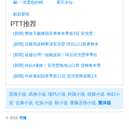
翩-一首爱怨的蝴蝶之歌
雾庄水仙
默剧爱情
PTT推荐
[新聞] 擊敗天敵陳雨菲勇奪本季第3冠 安洗瑩：
[新聞] 決勝局逆轉擊潰安洗瑩 球后山口茜勇奪本
[新聞] 超越台灣一姐戴資穎！球后安洗瑩單季狂
[新聞] 終結4連敗！安洗瑩拖垮山口茜 逆轉奪本季
[新聞] 年終賽劍指單季第11冠 安洗瑩將挑戰3大
言情小说
武侠小说
现代小说
外国小说
侦探小说
科幻小
说
古典小说
纪实小说
轻小说
蔷薇言情小说
繁体版
© 2016
书海