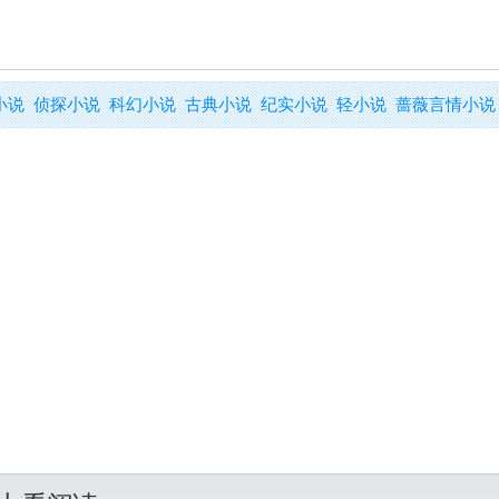
小说
侦探小说
科幻小说
古典小说
纪实小说
轻小说
蔷薇言情小说