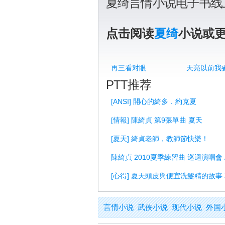
夏绮言情小说电子书线
点击阅读
夏绮
小说或
再三看对眼
天亮以前我
PTT推荐
[ANSI] 開心的綺多．約克夏
[情報] 陳綺貞 第9張單曲 夏天
[夏天] 綺貞老師，教師節快樂！
陳綺貞 2010夏季練習曲 巡迴演唱會 A pie
[心得] 夏天頭皮與便宜洗髮精的故事
言情小说
武侠小说
现代小说
外国