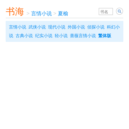
书海
>
言情小说
>
夏榆
言情小说
武侠小说
现代小说
外国小说
侦探小说
科幻小
说
古典小说
纪实小说
轻小说
蔷薇言情小说
繁体版