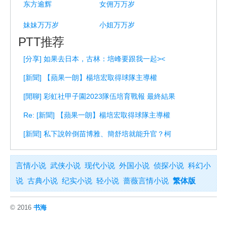
东方逾辉
女佣万万岁
妹妹万万岁
小姐万万岁
PTT推荐
[分享] 如果去日本，古林：培峰要跟我一起><
[新聞] 【蘋果一朗】楊培宏取得球隊主導權
[閒聊] 彩虹社甲子園2023隊伍培育戰報 最終結果
Re: [新聞] 【蘋果一朗】楊培宏取得球隊主導權
[新聞] 私下說幹倒苗博雅、簡舒培就能升官？柯
言情小说
武侠小说
现代小说
外国小说
侦探小说
科幻小
说
古典小说
纪实小说
轻小说
蔷薇言情小说
繁体版
© 2016
书海