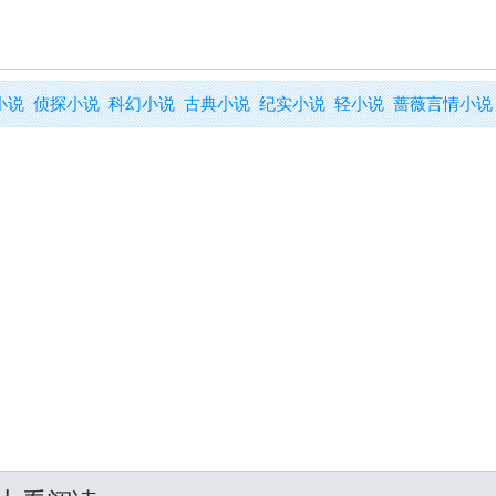
小说
侦探小说
科幻小说
古典小说
纪实小说
轻小说
蔷薇言情小说