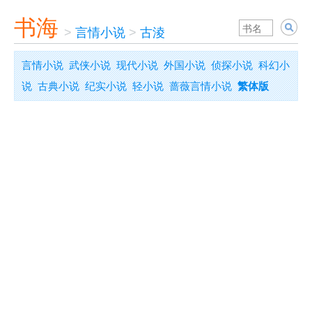
书海
>
言情小说
>
古淩
言情小说
武侠小说
现代小说
外国小说
侦探小说
科幻小
说
古典小说
纪实小说
轻小说
蔷薇言情小说
繁体版