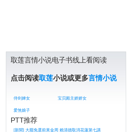
取莲言情小说电子书线上看阅读
点击阅读
取莲
小说或更多
言情小说
侍剑婢女
宝贝殿主娇娇女
爱煞娘子
PTT推荐
[新聞] 大罷免選前黃金周 賴清德取消花蓮第七講