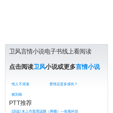
卫风言情小说电子书线上看阅读
点击阅读
卫风
小说或更多
言情小说
情人不浪漫
爱情还是多感伤？
赋別曲
PTT推荐
[請益] 未上市股票認購（興櫃）—衛風科技