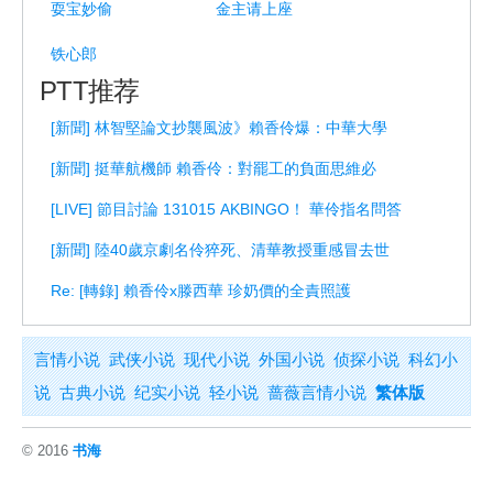
耍宝妙偷
金主请上座
铁心郎
PTT推荐
[新聞] 林智堅論文抄襲風波》賴香伶爆：中華大學
[新聞] 挺華航機師 賴香伶：對罷工的負面思維必
[LIVE] 節目討論 131015 AKBINGO！ 華伶指名問答
[新聞] 陸40歲京劇名伶猝死、清華教授重感冒去世
Re: [轉錄] 賴香伶x滕西華 珍奶價的全責照護
言情小说
武侠小说
现代小说
外国小说
侦探小说
科幻小
说
古典小说
纪实小说
轻小说
蔷薇言情小说
繁体版
© 2016
书海