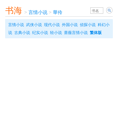
书海
>
言情小说
>
華伶
言情小说
武侠小说
现代小说
外国小说
侦探小说
科幻小
说
古典小说
纪实小说
轻小说
蔷薇言情小说
繁体版