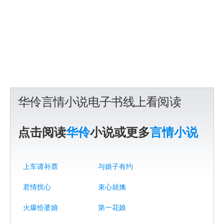
华伶言情小说电子书线上看阅读
点击阅读
华伶
小说或更多
言情小说
上车请补票
与娘子有约
君情扰心
束心就擒
火爆恰婆娘
第一花娘