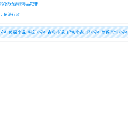
設計者劉依函涉嫌毒品犯罪
府：依法行政
小说
侦探小说
科幻小说
古典小说
纪实小说
轻小说
蔷薇言情小说