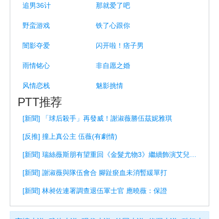
追男36计
那就爱了吧
野蛮游戏
铁了心跟你
闇影夺爱
闪开啦！痞子男
雨情铭心
非自愿之婚
风情恋栈
魅影挑情
PTT推荐
[新聞] 「球后殺手」再發威！謝淑薇勝伍茲妮雅琪
[反推] 撞上真公主 伍薇(有劇情)
[新聞] 瑞絲薇斯朋有望重回《金髮尤物3》繼續飾演艾兒伍茲
[新聞] 謝淑薇與隊伍會合 腳趾瘀血未消暫緩單打
[新聞] 林昶佐連署調查退伍軍士官 應曉薇：保證