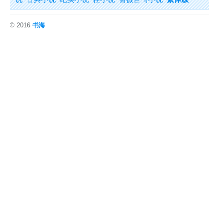
© 2016
书海