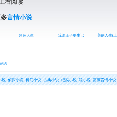
上看阅读
更多
言情小说
彩色人生
流浪王子更生记
美丽人生(上
 完結
小说
侦探小说
科幻小说
古典小说
纪实小说
轻小说
蔷薇言情小说