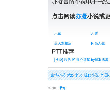
亦凝言情小说电子书线
点击阅读
亦凝
小说或
天宝
天骄
蓝天宠物店
闪亮人生
PTT推荐
[推薦] 現代 民國 亦箏笙 by風凝雪舞
言情小说
武侠小说
现代小说
外国
© 2016
书海