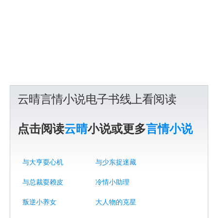
云晴言情小说电子书线上看阅读
点击阅读
云晴
小说或更多
言情小说
与大亨耍心机
与少东捉迷藏
与总裁耍赖皮
冷情小助理
叛逆小养女
大人物的克星