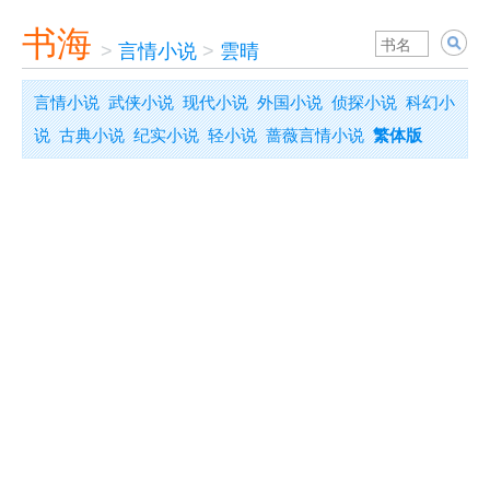
书海
>
言情小说
>
雲晴
言情小说
武侠小说
现代小说
外国小说
侦探小说
科幻小
说
古典小说
纪实小说
轻小说
蔷薇言情小说
繁体版