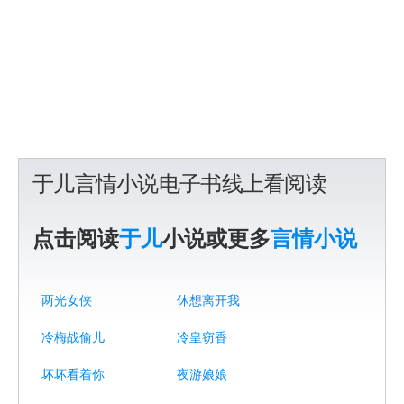
于儿言情小说电子书线上看阅读
点击阅读
于儿
小说或更多
言情小说
两光女侠
休想离开我
冷梅战偷儿
冷皇窃香
坏坏看着你
夜游娘娘