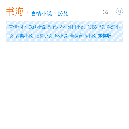
书海
>
言情小说
>
於兒
言情小说
武侠小说
现代小说
外国小说
侦探小说
科幻小
说
古典小说
纪实小说
轻小说
蔷薇言情小说
繁体版