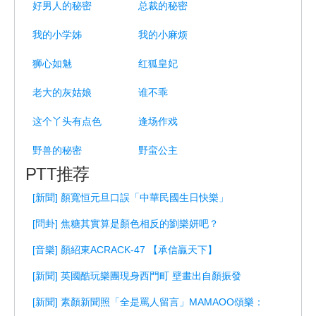
好男人的秘密
总裁的秘密
我的小学姊
我的小麻烦
狮心如魅
红狐皇妃
老大的灰姑娘
谁不乖
这个丫头有点色
逢场作戏
野兽的秘密
野蛮公主
PTT推荐
[新聞] 顏寬恒元旦口誤「中華民國生日快樂」
[問卦] 焦糖其實算是顏色相反的劉樂妍吧？
[音樂] 顏紹東ACRACK-47 【承信贏天下】
[新聞] 英國酷玩樂團現身西門町 壁畫出自顏振發
[新聞] 素顏新聞照「全是罵人留言」MAMAOO頌樂：