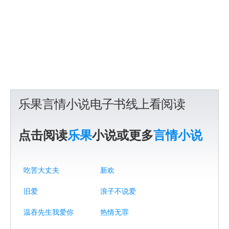
乐果言情小说电子书线上看阅读
点击阅读
乐果
小说或更多
言情小说
吃苦大丈夫
新欢
旧爱
浪子不说爱
温吞先生我爱你
热情无罪