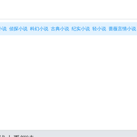
小说
侦探小说
科幻小说
古典小说
纪实小说
轻小说
蔷薇言情小说