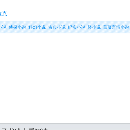
拉克
小说
侦探小说
科幻小说
古典小说
纪实小说
轻小说
蔷薇言情小说