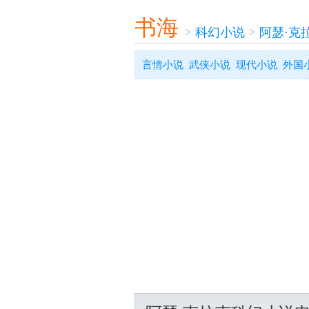
书海
>
科幻小说
>
阿瑟·克
言情小说
武侠小说
现代小说
外国