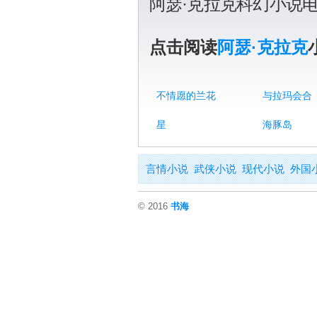
阿瑟·克拉克科幻小说
点击阅读
阿瑟·克拉克
不情愿的兰花
与拉玛会合
星
海豚岛
言情小说
武侠小说
现代小说
外国
© 2016
书海