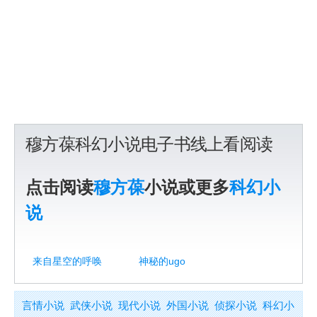
穆方葆科幻小说电子书线上看阅读
点击阅读
穆方葆
小说或更多
科幻小
说
来自星空的呼唤
神秘的ugo
言情小说
武侠小说
现代小说
外国小说
侦探小说
科幻小