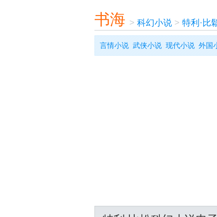
书海
>
科幻小说
>
特利·比
言情小说
武侠小说
现代小说
外国