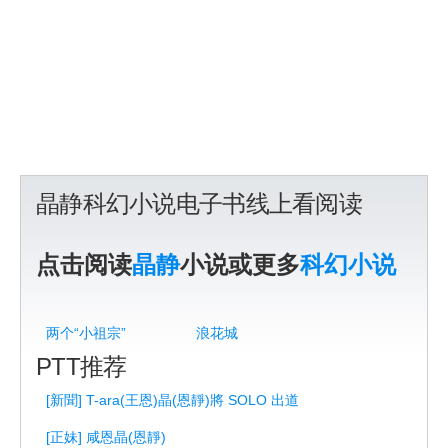
晶静科幻小说电子书线上看阅读
点击阅读
晶静
小说或更多
科幻小说
两个“小祖宗”
浪花城
PTT推荐
[新聞] T-ara(王恩)晶(恩靜)將 SOLO 出道
[正妹] 咸恩晶(恩靜)