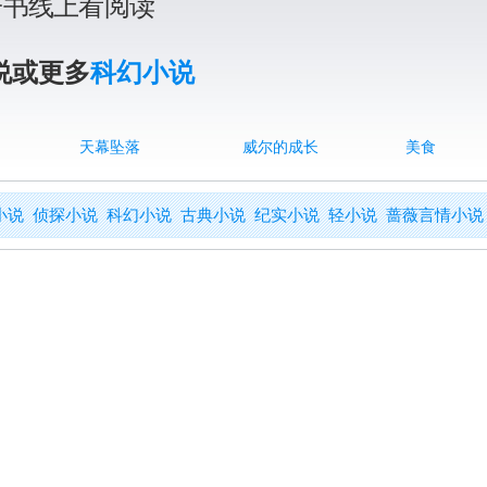
子书线上看阅读
说或更多
科幻小说
天幕坠落
威尔的成长
美食
小说
侦探小说
科幻小说
古典小说
纪实小说
轻小说
蔷薇言情小说