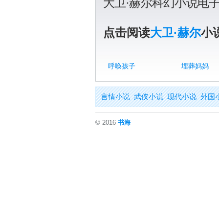
大卫·赫尔科幻小说电
点击阅读
大卫·赫尔
小
呼唤孩子
埋葬妈妈
言情小说
武侠小说
现代小说
外国
© 2016
书海