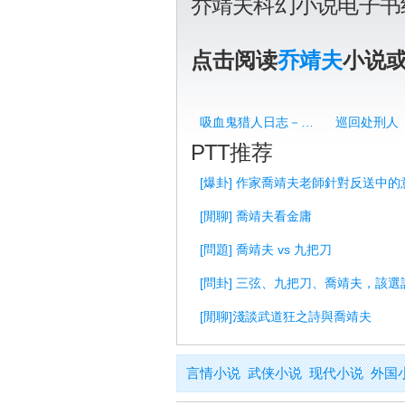
乔靖夫科幻小说电子书
点击阅读
乔靖夫
小说
吸血鬼猎人日志－冥兽酷杀行
巡回处刑人
PTT推荐
[爆卦] 作家喬靖夫老師針對反送中的意
[閒聊] 喬靖夫看金庸
[問題] 喬靖夫 vs 九把刀
[問卦] 三弦、九把刀、喬靖夫，該
[閒聊]淺談武道狂之詩與喬靖夫
言情小说
武侠小说
现代小说
外国