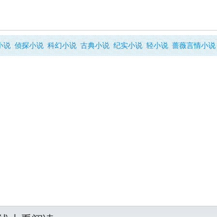
小说
侦探小说
科幻小说
古典小说
纪实小说
轻小说
蔷薇言情小说