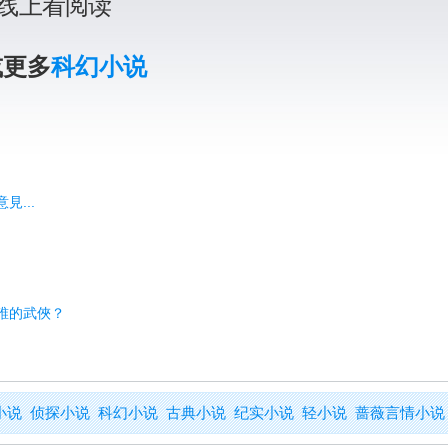
线上看阅读
或更多
科幻小说
見...
選誰的武俠？
小说
侦探小说
科幻小说
古典小说
纪实小说
轻小说
蔷薇言情小说