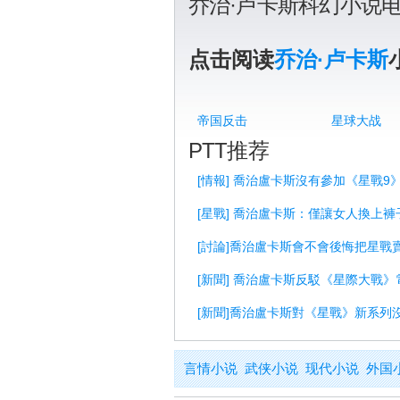
乔治·卢卡斯科幻小说
点击阅读
乔治·卢卡斯
帝国反击
星球大战
PTT推荐
[情報] 喬治盧卡斯沒有參加《星戰9
[星戰] 喬治盧卡斯：僅讓女人換上
[討論]喬治盧卡斯會不會後悔把星戰
[新聞] 喬治盧卡斯反駁《星際大戰
[新聞]喬治盧卡斯對《星戰》新系列
言情小说
武侠小说
现代小说
外国