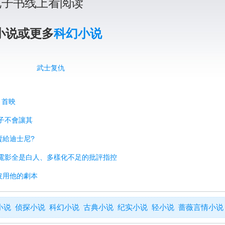
电子书线上看阅读
小说或更多
科幻小说
武士复仇
》首映
褲子不會讓其
賣給迪士尼?
》電影全是白人、多樣化不足的批評指控
沒用他的劇本
小说
侦探小说
科幻小说
古典小说
纪实小说
轻小说
蔷薇言情小说