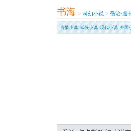
书海
>
科幻小说
>
喬治·盧
言情小说
武侠小说
现代小说
外国