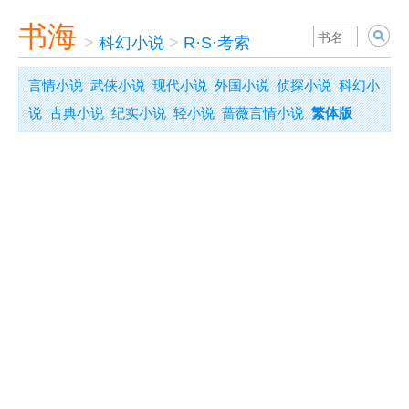
书海
>
科幻小说
>
R·S·考索
言情小说
武侠小说
现代小说
外国小说
侦探小说
科幻小
说
古典小说
纪实小说
轻小说
蔷薇言情小说
繁体版