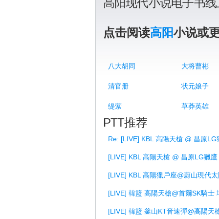
高阳现代小说电子书线
点击阅读
高阳
小说或
八大胡同
大将曹彬
清官册
状元娘子
缇萦
草莽英雄
PTT推荐
Re: [LIVE] KBL 高陽天槍 @ 昌原L
[LIVE] KBL 高陽天槍 @ 昌原LG獵鷹
[LIVE] KBL 高陽獵戶座@蔚山現代
[LIVE] 韓籃 高陽天槍@首爾SK騎士
[LIVE] 韓籃 釜山KT音速彈@高陽天