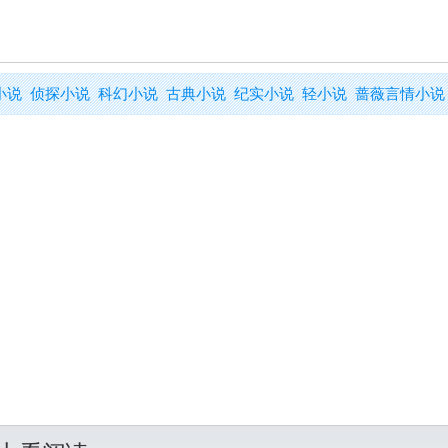
小说
侦探小说
科幻小说
古典小说
纪实小说
轻小说
蔷薇言情小说