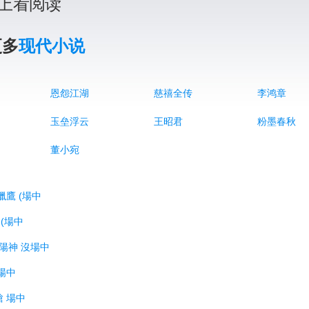
上看阅读
更多
现代小说
恩怨江湖
慈禧全传
李鸿章
玉垒浮云
王昭君
粉墨春秋
董小宛
G獵鷹 (場中
 (場中
太陽神 沒場中
 場中
槍 場中