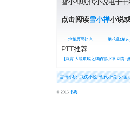
雪小禅现代小说电子书
点击阅读
雪小禅
小说
一地相思两处凉
烟花乱(精选
PTT推荐
[買賣]大陸瓊瑤之稱的雪小禪-刺青+
言情小说
武侠小说
现代小说
外国
© 2016
书海