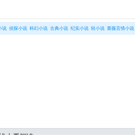
小说
侦探小说
科幻小说
古典小说
纪实小说
轻小说
蔷薇言情小说