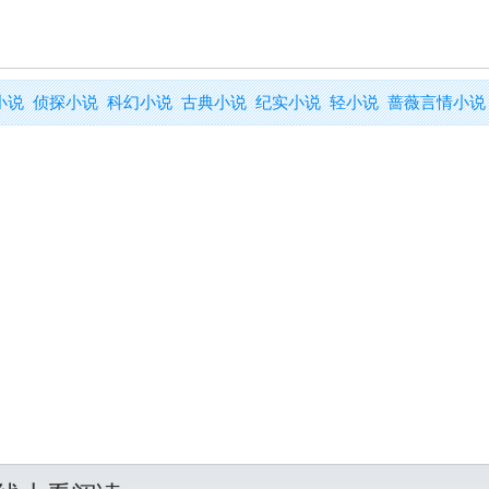
小说
侦探小说
科幻小说
古典小说
纪实小说
轻小说
蔷薇言情小说