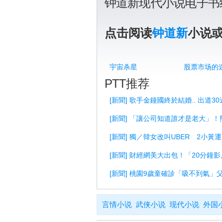
钟道新现代小说电子书
点击阅读
钟道新
小说
宇宙杀星
股票市场的
PTT推荐
[新聞] 歌手金鐘國終於結婚.. 出道3
[新聞] 「讓公司知道誰才是老大」
[新聞] 獨／韓女改叫UBER 2小黃
[新聞] 財經網美大出包！「20分鐘
[新聞] 桃園9歲童確診「吸不到氣」
言情小说
武侠小说
现代小说
外国