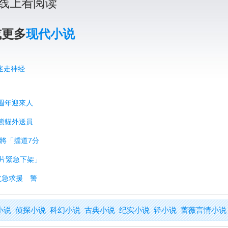
线上看阅读
或更多
现代小说
迷走神经
0週年迎來人
！熊貓外送員
運將「擋道7分
影片緊急下架」
父急求援 警
小说
侦探小说
科幻小说
古典小说
纪实小说
轻小说
蔷薇言情小说