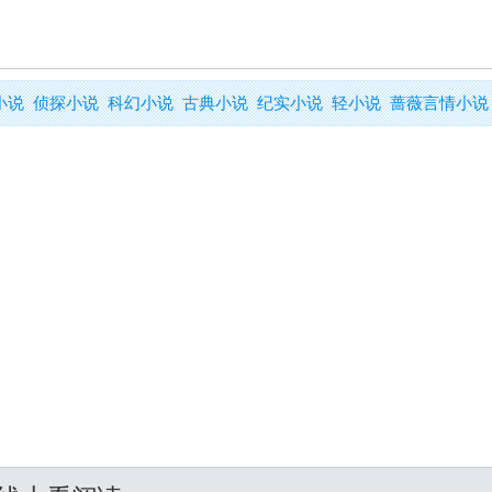
小说
侦探小说
科幻小说
古典小说
纪实小说
轻小说
蔷薇言情小说