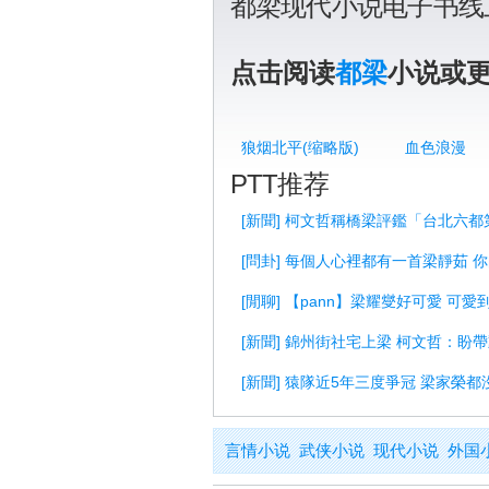
都梁现代小说电子书线
点击阅读
都梁
小说或
狼烟北平(缩略版)
血色浪漫
PTT推荐
[新聞] 柯文哲稱橋梁評鑑「台北六都
[問卦] 每個人心裡都有一首梁靜茹 
[閒聊] 【pann】梁耀燮好可愛 可
[新聞] 錦州街社宅上梁 柯文哲：盼
[新聞] 猿隊近5年三度爭冠 梁家榮都
言情小说
武侠小说
现代小说
外国