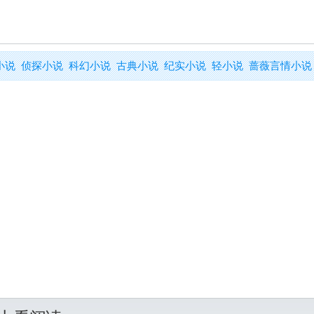
小说
侦探小说
科幻小说
古典小说
纪实小说
轻小说
蔷薇言情小说