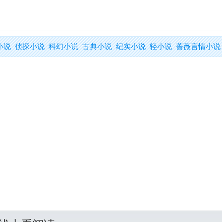
小说
侦探小说
科幻小说
古典小说
纪实小说
轻小说
蔷薇言情小说