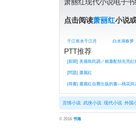
萧丽红现代小说电子书
点击阅读
萧丽红
小说
千江有水千江月
白水湖春梦
PTT推荐
[新聞] 美麗島民調／賴蕭配領先亮紅
[問題] 蕭麗紅
[尋書] 蕭麗紅自費出版的書—桃花與
言情小说
武侠小说
现代小说
外国
© 2016
书海