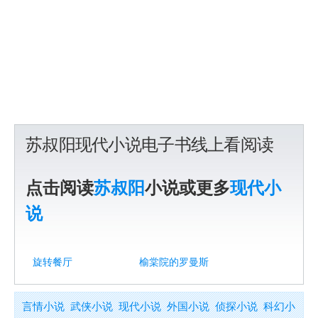
苏叔阳现代小说电子书线上看阅读
点击阅读
苏叔阳
小说或更多
现代小
说
旋转餐厅
榆棠院的罗曼斯
言情小说
武侠小说
现代小说
外国小说
侦探小说
科幻小