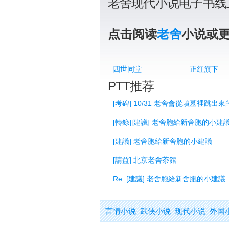
老舍现代小说电子书线
点击阅读
老舍
小说或
四世同堂
正红旗下
PTT推荐
[考碑] 10/31 老舍會從墳墓裡跳出來
[轉錄][建議] 老舍胞給新舍胞的小建
[建議] 老舍胞給新舍胞的小建議
[請益] 北京老舍茶館
Re: [建議] 老舍胞給新舍胞的小建議
言情小说
武侠小说
现代小说
外国