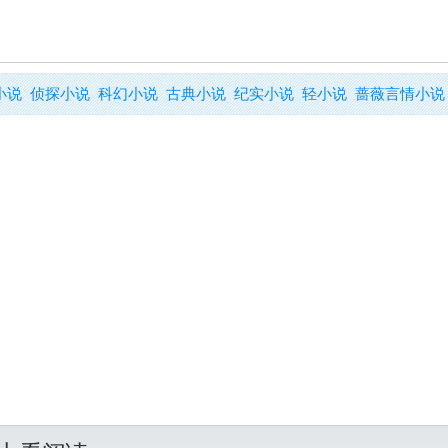
小说
侦探小说
科幻小说
古典小说
纪实小说
轻小说
蔷薇言情小说