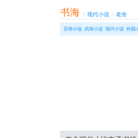
书海
>
现代小说
>
老舍
言情小说
武侠小说
现代小说
外国