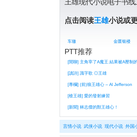
王雄现代小说电子书线
点击阅读
王雄
小说或
车辙
金匮银楼
PTT推荐
[閒聊] 主角宰了A魔王.結果被A壓制
[讀詩] 識字歌 ◎王雄
[專欄] (前)狼王雄心 – Al Jefferson
[槍王雄] 愛的發射練習
[新聞] 林志傑的獸王雄心！
言情小说
武侠小说
现代小说
外国