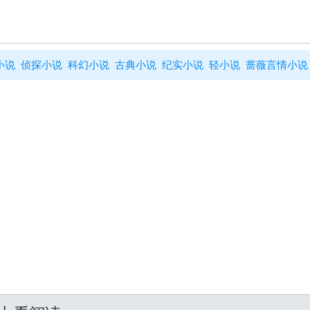
小说
侦探小说
科幻小说
古典小说
纪实小说
轻小说
蔷薇言情小说