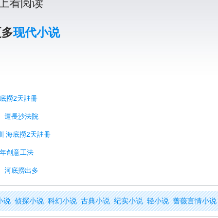
上看阅读
更多
现代小说
海底撈2天註冊
權 遭長沙法院
教訓 海底撈2天註冊
當年創意工法
口 河底撈出多
小说
侦探小说
科幻小说
古典小说
纪实小说
轻小说
蔷薇言情小说