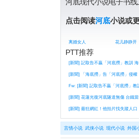
河底现代小说电子书线
点击阅读
河底
小说或
离婚女人
花儿静静开
PTT推荐
[新聞] 記取告不贏「河底撈」教訓 
[新聞] 「海底撈」告「河底撈」侵
Fw: [新聞] 記取告不贏「河底撈」
[新聞] 花蓮光復河底隧道無傷 台鐵
[新聞] 最狂網紅！他拍片找失蹤人
言情小说
武侠小说
现代小说
外国