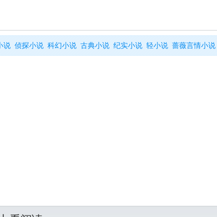
小说
侦探小说
科幻小说
古典小说
纪实小说
轻小说
蔷薇言情小说