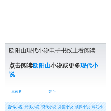
欧阳山现代小说电子书线上看阅读
点击阅读
欧阳山
小说或更多
现代小
说
三家巷
苦斗
言情小说
武侠小说
现代小说
外国小说
侦探小说
科幻小