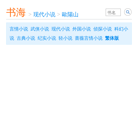
书海
>
现代小说
>
歐陽山
言情小说
武侠小说
现代小说
外国小说
侦探小说
科幻小
说
古典小说
纪实小说
轻小说
蔷薇言情小说
繁体版