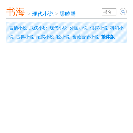
书海
>
现代小说
>
梁曉聲
言情小说
武侠小说
现代小说
外国小说
侦探小说
科幻小
说
古典小说
纪实小说
轻小说
蔷薇言情小说
繁体版