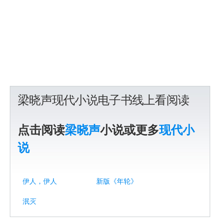
梁晓声现代小说电子书线上看阅读
点击阅读
梁晓声
小说或更多
现代小
说
伊人，伊人
新版《年轮》
泯灭