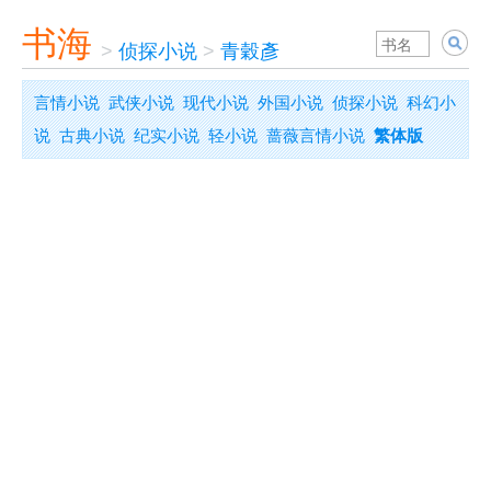
书海
>
侦探小说
>
青穀彥
言情小说
武侠小说
现代小说
外国小说
侦探小说
科幻小
说
古典小说
纪实小说
轻小说
蔷薇言情小说
繁体版