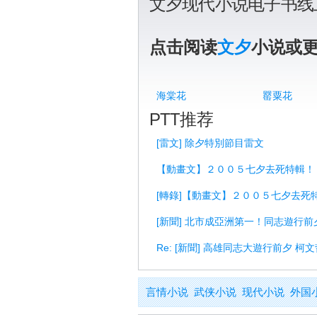
文夕现代小说电子书线
点击阅读
文夕
小说或
海棠花
罂粟花
PTT推荐
[雷文] 除夕特別節目雷文
【動畫文】２００５七夕去死特輯！
[轉錄]【動畫文】２００５七夕去死
[新聞] 北市成亞洲第一！同志遊行
Re: [新聞] 高雄同志大遊行前夕 柯
言情小说
武侠小说
现代小说
外国