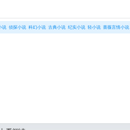
小说
侦探小说
科幻小说
古典小说
纪实小说
轻小说
蔷薇言情小说