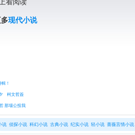
上看阅读
更多
现代小说
特輯！
前夕 柯文哲簽
文哲:那場公投我
小说
侦探小说
科幻小说
古典小说
纪实小说
轻小说
蔷薇言情小说