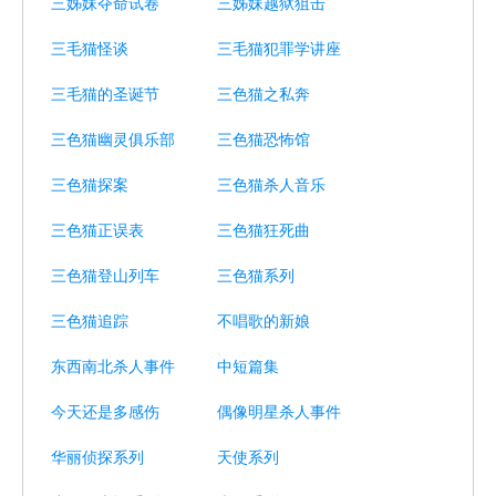
三姊妹夺命试卷
三姊妹越狱狙击
三毛猫怪谈
三毛猫犯罪学讲座
三毛猫的圣诞节
三色猫之私奔
三色猫幽灵俱乐部
三色猫恐怖馆
三色猫探案
三色猫杀人音乐
三色猫正误表
三色猫狂死曲
三色猫登山列车
三色猫系列
三色猫追踪
不唱歌的新娘
东西南北杀人事件
中短篇集
今天还是多感伤
偶像明星杀人事件
华丽侦探系列
天使系列