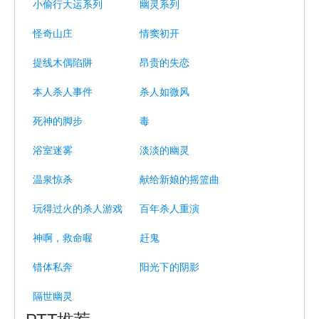
小偷行大运系列
幽灵系列
怪奇山庄
情窦初开
提线木偶陷阱
昂贵的失恋
本人杀人事件
杀人如微风
死神的脚步
毒
浴室迷雾
淡淡的幽灵
温泉惊杀
献给新娘的摇篮曲
玩得过火的杀人游戏
百年杀人重演
神啊，救命喔
赶鬼
错体私奔
阳光下的阴影
隔世幽灵