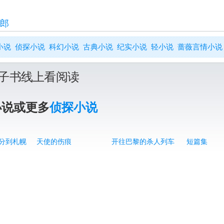
郎
小说
侦探小说
科幻小说
古典小说
纪实小说
轻小说
蔷薇言情小说
子书线上看阅读
小说或更多
侦探小说
5分到札幌
天使的伤痕
开往巴黎的杀人列车
短篇集