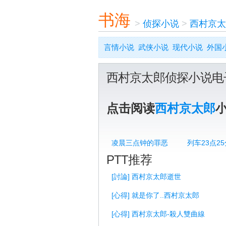
书海
>
侦探小说
>
西村京太
言情小说
武侠小说
现代小说
外国
西村京太郎侦探小说电
点击阅读
西村京太郎
凌晨三点钟的罪恶
列车23点2
PTT推荐
[討論] 西村京太郎逝世
[心得] 就是你了..西村京太郎
[心得] 西村京太郎-殺人雙曲線