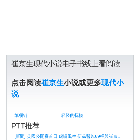
崔京生现代小说电子书线上看阅读
点击阅读
崔京生
小说或更多
现代小
说
纸项链
轻轻的抚摸
PTT推荐
[新聞] 英國公開賽首日 虎嘯風生 伍茲暫以69桿與崔京周並列