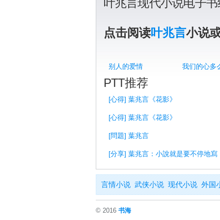
叶兆言现代小说电子书
点击阅读
叶兆言
小说
别人的爱情
我们的心多
PTT推荐
[心得] 葉兆言《花影》
[心得] 葉兆言《花影》
[問題] 葉兆言
[分享] 葉兆言：小說就是要不停地寫
言情小说
武侠小说
现代小说
外国
© 2016
书海