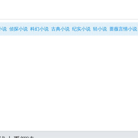
小说
侦探小说
科幻小说
古典小说
纪实小说
轻小说
蔷薇言情小说