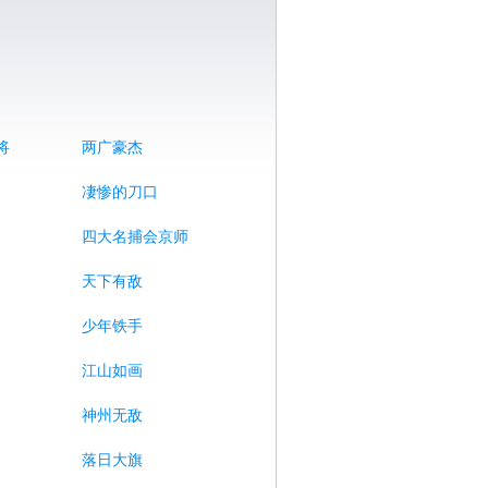
将
两广豪杰
凄惨的刀口
四大名捕会京师
天下有敌
少年铁手
江山如画
神州无敌
落日大旗