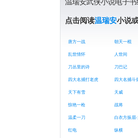
温瑞安武侠小说电子书
点击阅读
温瑞安
小说
唐方一战
朝天一棍
乱世情怀
人世间
刀丛里的诗
刀巴记
四大名捕打老虎
四大名捕斗
天下有雪
天威
惊艳一枪
战将
温柔一刀
红电
纵横