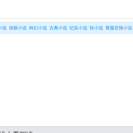
小说
侦探小说
科幻小说
古典小说
纪实小说
轻小说
蔷薇言情小说