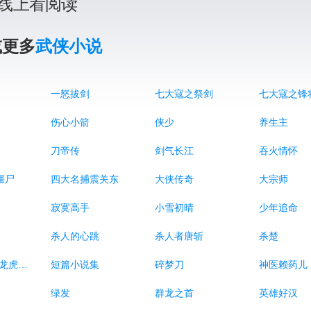
线上看阅读
或更多
武侠小说
一怒拔剑
七大寇之祭剑
七大寇之锋
伤心小箭
侠少
养生主
刀帝传
剑气长江
吞火情怀
僵尸
四大名捕震关东
大侠传奇
大宗师
寂寞高手
小雪初晴
少年追命
杀人的心跳
杀人者唐斩
杀楚
白衣方振眉-龙虎风云
短篇小说集
碎梦刀
神医赖药儿
绿发
群龙之首
英雄好汉