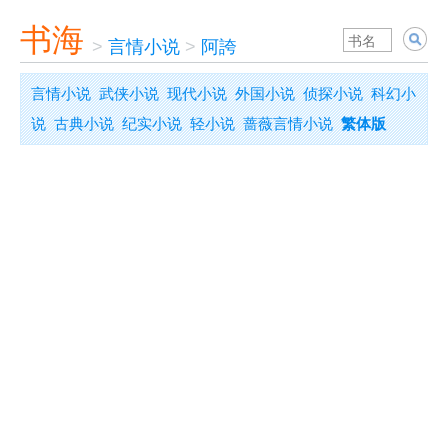
书海
>
言情小说
>
阿誇
言情小说
武侠小说
现代小说
外国小说
侦探小说
科幻小
说
古典小说
纪实小说
轻小说
蔷薇言情小说
繁体版